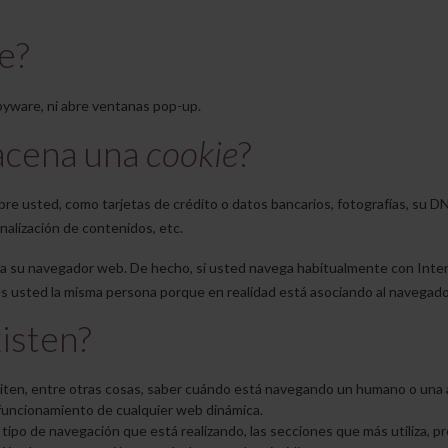
e?
 spyware, ni abre ventanas pop-up.
acena una
cookie
?
re usted, como tarjetas de crédito o datos bancarios, fotografías, su DN
nalización de contenidos, etc.
o a su navegador web. De hecho, si usted navega habitualmente con Inte
s usted la misma persona porque en realidad está asociando al navegador
isten?
iten, entre otras cosas, saber cuándo está navegando un humano o una 
 funcionamiento de cualquier web dinámica.
tipo de navegación que está realizando, las secciones que más utiliza, pr