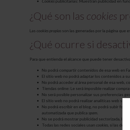
Cookies
publicitarias: Muestran publicidad en func
¿Qué son las
cookies
pr
Las
cookies propias
son las generadas por la página que es
¿Qué ocurre si desacti
Para que entienda el alcance que puede tener desactiva
No podrá compartir contenidos de esa web en Face
El sitio web no podrá adaptar los contenidos a su
No podrá acceder al área personal de esa web, 
Tiendas online: Le será imposible realizar compras
No será posible personalizar sus preferencias geog
El sitio web no podrá realizar analíticas web sobre
No podrá escribir en el blog, no podrá subir fot
automatizada que publica
spam
.
No se podrá mostrar publicidad sectorizada, lo que
Todas las redes sociales usan
cookies
, si las desa