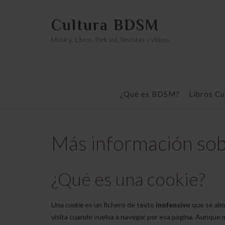
Saltar
al
Cultura BDSM
contenido
Música, Libros, Podcast, Revistas y Vídeos
¿Qué es BDSM?
Libros C
Más información sob
¿Qué es una cookie?
Una
cookie
es un fichero de texto
inofensivo
que se alma
visita cuando vuelva a navegar por esa página. Aunque 