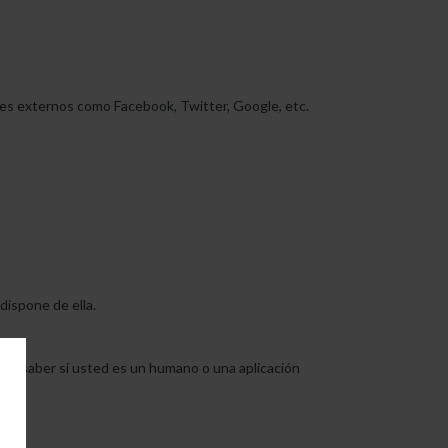
es externos como Facebook, Twitter, Google, etc.
 dispone de ella.
iva.
odrá saber si usted es un humano o una aplicación