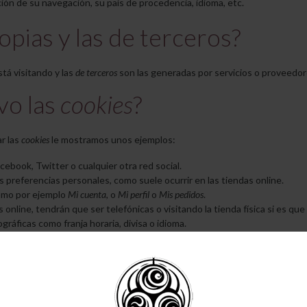
ión de su navegación, su país de procedencia, idioma, etc.
opias y las de terceros?
tá visitando y las
de terceros
son las generadas por servicios o proveedor
vo las
cookies
?
r las
cookies
le mostramos unos ejemplos:
book, Twitter o cualquier otra red social.
s preferencias personales, como suele ocurrir en las tiendas online.
como por ejemplo
Mi cuenta
, o
Mi perfil
o
Mis pedidos
.
 online, tendrán que ser telefónicas o visitando la tienda física si es que
ráficas como franja horaria, divisa o idioma.
 visitantes y tráfico en la web, lo que dificultará que la web sea competit
os, publicar comentarios, valorar o puntuar contenidos. La web tampoco p
 reducirá los ingresos publicitarios de la web.
ctiva no podrá utilizar ninguna red social.