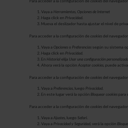
Para acceder a la configuración de
cookies
del navegado
Vaya a
Herramientas
,
Opciones de Internet
Haga click en
Privacidad
.
Mueva el deslizador hasta ajustar el nivel de pri
Para acceder a la configuración de
cookies
del navegado
Vaya a
Opciones
o
Preferencias
según su sistema op
Haga click en
Privacidad
.
En
Historial
elija
Usar una configuración personalizada 
Ahora verá la opción
Aceptar cookies
, puede activa
Para acceder a la configuración de
cookies
del navegado
Vaya a
Preferencias
, luego
Privacidad
.
En este lugar verá la opción
Bloquear cookies
para q
Para acceder a la configuración de
cookies
del navegado
Vaya a
Ajustes
, luego
Safari
.
Vaya a
Privacidad y Seguridad
, verá la opción
Bloque