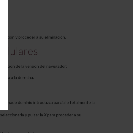
cuestión y proceder a su eliminación.
olulares
 función de la versión del navegador:
rriba a la derecha.
rminado dominio introduzca parcial o totalmente la
seleccionarla y pulsar la
X
para proceder a su