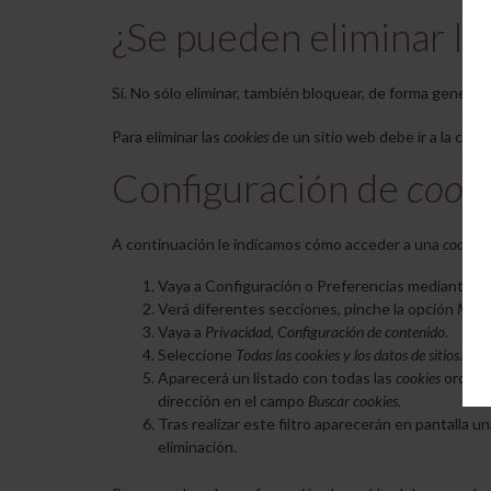
¿Se pueden eliminar la
Sí. No sólo eliminar, también bloquear, de forma general 
Para eliminar las
cookies
de un sitio web debe ir a la conf
Configuración de
cooki
A continuación le indicamos cómo acceder a una
cookie
d
Vaya a Configuración o Preferencias mediante el 
Verá diferentes secciones, pinche la opción
Mostr
Vaya a
Privacidad
,
Configuración de contenido
.
Seleccione
Todas las
cookies
y los datos de sitios
.
Aparecerá un listado con todas las
cookies
ordenad
dirección en el campo
Buscar cookies
.
Tras realizar este filtro aparecerán en pantalla un
eliminación.