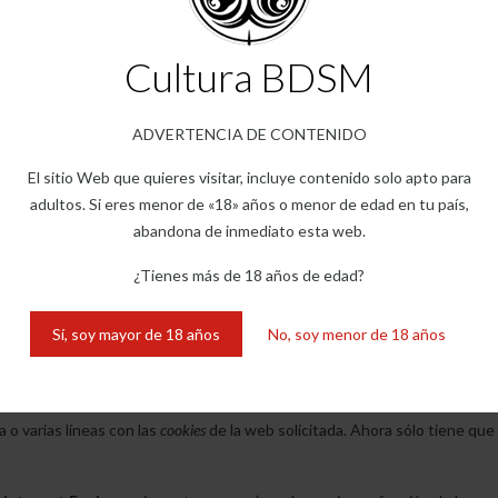
s
cookies
?
Cultura BDSM
o particular para un dominio específico.
ADVERTENCIA DE CONTENIDO
iguración de su navegador y allí podrá buscar las asociadas al dominio en 
es
para los navegadores más p
El sitio Web que quieres visitar, incluye contenido solo apto para
adultos. Si eres menor de «18» años o menor de edad en tu país,
abandona de inmediato esta web.
eterminada del navegador
Chrome
. Nota: estos pasos pueden variar en
¿Tienes más de 18 años de edad?
menú Archivo o bien pinchando el icono de personalización que aparece a
ar opciones avanzadas
.
Sí, soy mayor de 18 años
No, soy menor de 18 años
as por dominio. Para que le sea más fácil encontrar las
cookies
de un dete
a o varias líneas con las
cookies
de la web solicitada. Ahora sólo tiene que 