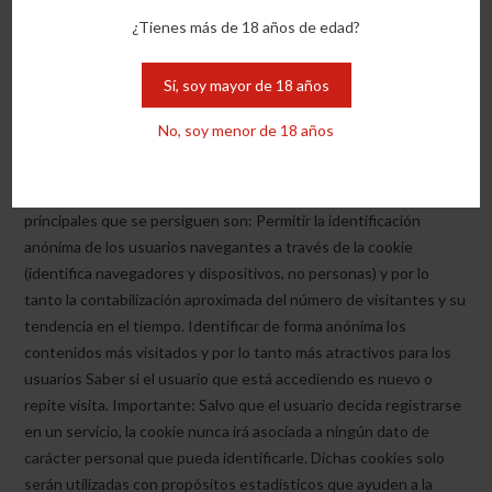
el acceso a los servicios mediante redes sociales, actualizando
¿Tienes más de 18 años de edad?
sus preferencias en la red social que específica.
Sí, soy mayor de 18 años
Cookies de analíticas:
Cada vez que un usuario visita un
servicio, una herramienta de un proveedor externo genera una
No, soy menor de 18 años
cookie analítica en el ordenador del usuario. Esta cookie, que solo
se genera en la visita, servirá en próximas visitas a los servicios
de para identificar de forma anónima al visitante. Los objetivos
principales que se persiguen son: Permitir la identificación
anónima de los usuarios navegantes a través de la cookie
(identifica navegadores y dispositivos, no personas) y por lo
tanto la contabilización aproximada del número de visitantes y su
tendencia en el tiempo. Identificar de forma anónima los
contenidos más visitados y por lo tanto más atractivos para los
usuarios Saber si el usuario que está accediendo es nuevo o
repite visita. Importante: Salvo que el usuario decida registrarse
en un servicio, la cookie nunca irá asociada a ningún dato de
carácter personal que pueda identificarle. Dichas cookies solo
serán utilizadas con propósitos estadísticos que ayuden a la