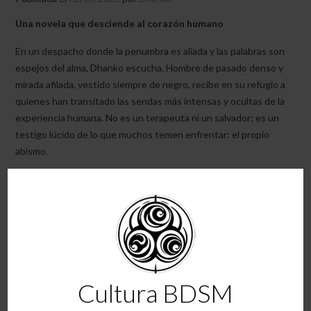
Una novela que desciende al corazón humano
En un despacho donde la penumbra es aliada y las palabras son
espejos del alma, Dhanko escucha. Hombre de pasado denso y
mirada afilada, vestido siempre de negro, recibe en su refugio a
quienes han transitado las sendas más intensas y ocultas de la
experiencia humana. No es un terapeuta ni un salvador; es un
testigo lúcido de lo que muchos temen enfrentar: el propio
abismo.
La novela
Dhanko, el consultor de la oscuridad
es mucho más que
una historia: es un viaje por las grietas de la intimidad, el deseo y
la culpa. A través de diez casos que entrelazan dolor, redención y
autodescubrimiento, Dhanko se convierte en el espejo donde
cada personaje —y el lector— se reconoce y se desafía.
Entre el sabor a humo de un Lagavulin de 16 años y el silencio
Cultura BDSM
cómplice de Ishtar, su figura más cercana, Dhanko nos confronta
con lo que somos cuando nadie nos observa. Una narrativa