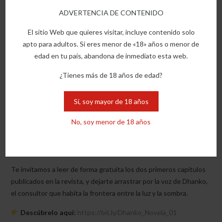
intensa, madura y profundamente humana, escrita con la piel y no
ADVERTENCIA DE CONTENIDO
solo con las palabras.
El sitio Web que quieres visitar, incluye contenido solo
apto para adultos. Si eres menor de «18» años o menor de
edad en tu país, abandona de inmediato esta web.
¿Tienes más de 18 años de edad?
Sí, soy mayor de 18 años
No, soy menor de 18 años
¿Te atreves a cruzar el umbral?
Te invitamos a leer de forma gratuita los dos primeros capítulos
publicados en la revista, y dejarte arrastrar por la voz de Dhanko,
el consultor que habita la frontera entre la luz y la sombra.
Descúbrelo aquí:
https://bit.ly/Dhanko_Novela_01