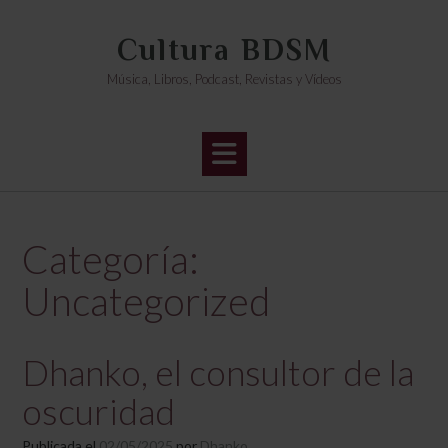
Saltar
al
Cultura BDSM
contenido
Música, Libros, Podcast, Revistas y Vídeos
Categoría:
Uncategorized
Dhanko, el consultor de la
oscuridad
Publicada el
02/05/2025
por
Dhanko