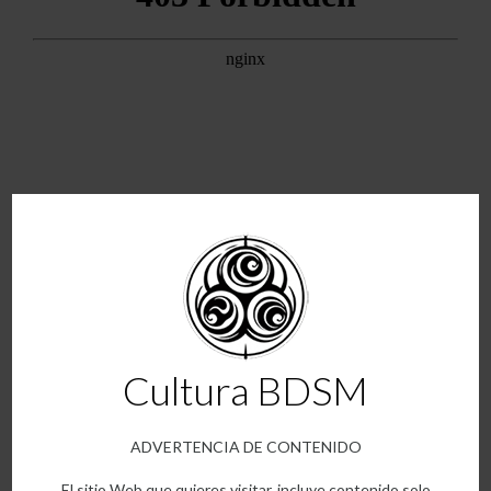
¿Te atreves a cruzar el umbral?
Te invitamos a leer de forma gratuita los dos primeros capítulos
publicados en la revista, y dejarte arrastrar por la voz de Dhanko,
el consultor que habita la frontera entre la luz y la sombra.
Descúbrelo aquí:
https://bit.ly/Dhanko_Novela_01
Cultura BDSM
Publicada en
Uncategorized
ADVERTENCIA DE CONTENIDO
El sitio Web que quieres visitar, incluye contenido solo