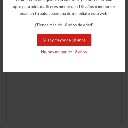
apto para adultos. Si eres menor de «18» años o menor de
Navegación
Un regalo para tu Ama
→
edad en tu país, abandona de inmediato esta web.
de
entradas
¿Tienes más de 18 años de edad?
Deja una respuesta
Sí, soy mayor de 18 años
Tu dirección de correo electrónico no será publicada.
Los campos
No, soy menor de 18 años
obligatorios están marcados con
*
Comentario
*