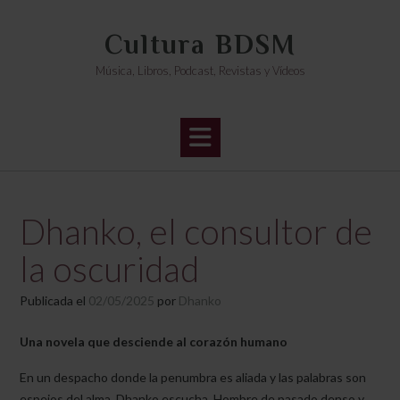
Saltar
al
Cultura BDSM
contenido
Música, Libros, Podcast, Revistas y Vídeos
Dhanko, el consultor de
la oscuridad
Publicada el
02/05/2025
por
Dhanko
Una novela que desciende al corazón humano
En un despacho donde la penumbra es aliada y las palabras son
espejos del alma, Dhanko escucha. Hombre de pasado denso y