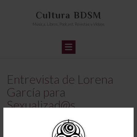
Saltar
al
Cultura BDSM
contenido
Música, Libros, Podcast, Revistas y Vídeos
Entrevista de Lorena
García para
Sexualizad@s
Publicada el
20/02/2021
por
Dhanko
Hablando sobre iniciación al BDSM en el canal de Youtube de mi