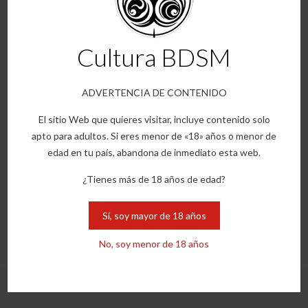
amiga Lorena de Sexualizad@s. Si no sigues el canal te pierdes
muy buenos contenidos.
https://youtu.be/FMC5w7-5uVw
Cultura BDSM
ADVERTENCIA DE CONTENIDO
Publicada en
Dhanko
,
Entrevistas
El sitio Web que quieres visitar, incluye contenido solo
Etiquetada como
Entrevista a Dhanko
,
Entrevistas youtube
apto para adultos. Si eres menor de «18» años o menor de
edad en tu país, abandona de inmediato esta web.
¿Tienes más de 18 años de edad?
Navegación
←
Participación en el programa
de
de Tv «La zona erógena»
entradas
Sí, soy mayor de 18 años
No, soy menor de 18 años