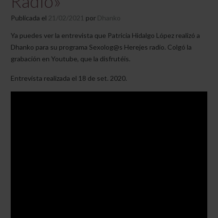
Radio»
Publicada el
21/02/2021
por
Dhanko
Ya puedes ver la entrevista que Patricia Hidalgo López realizó a
Dhanko para su programa Sexolog@s Herejes radio. Colgó la
grabación en Youtube, que la disfrutéis.
Entrevista realizada el 18 de set. 2020.