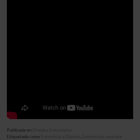
Publicada en
Dhanko
,
Entrevistas
Etiquetada como
Entrevista a Dhanko
,
Entrevistas youtube